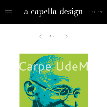
FR
EN
4
/
11