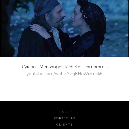
Cyrano - Mensonges, lâchetés, compromis
youtube.com/watch?v=jKHoWizmckk
TEASER
PORTFOLIO
CLIENTS