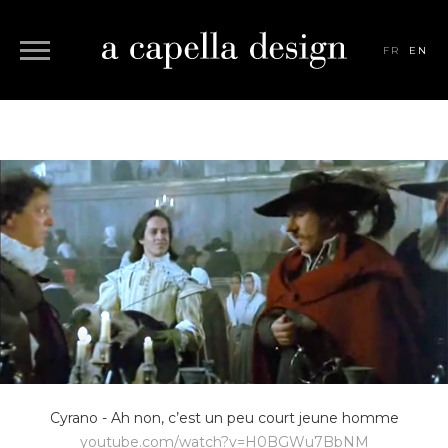
FR
EN
Cyrano - Ah non, c’est un peu court jeune homme
youtube.com/watch?v=H0BGWu7BbNM